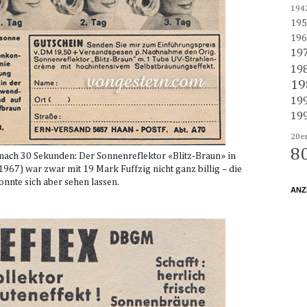
194
195
196
19
19
19
19
19
20e
8
nach 30 Sekunden: Der Sonnenreflektor «Blitz-Braun» in
967) war zwar mit 19 Mark Fuffzig nicht ganz billig – die
nnte sich aber sehen lassen.
ANZ