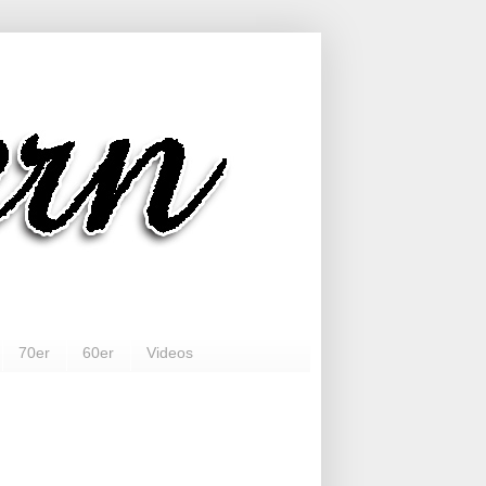
70er
60er
Videos