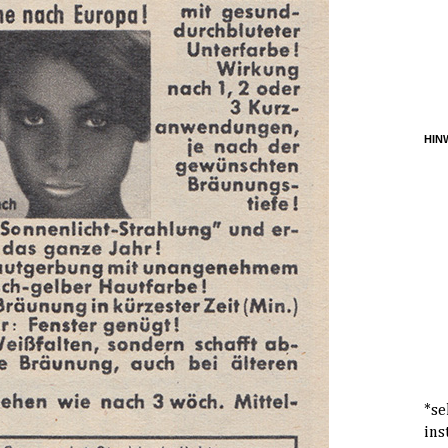
HINW
*se
ins