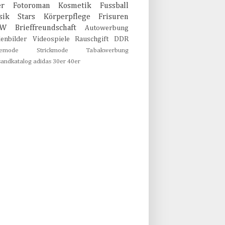
er
Fotoroman
Kosmetik
Fussball
sik
Stars
Körperpflege
Frisuren
MW
Brieffreundschaft
Autowerbung
lenbilder
Videospiele
Rauschgift
DDR
emode
Strickmode
Tabakwerbung
sandkatalog
adidas
30er
40er