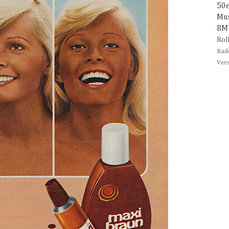
50
Mu
B
Rol
Bad
Ver