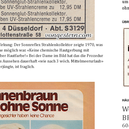
um 
ohn
ÜBR
rkung: Der Sonnreflex Strahlenkollektor zeigte 1970, was
ne möglich war. «Keine chemische Hautgerbung mit
er Hautfarbe!» Bei der Dame im Bild hat das die Prozedur
 das Aussehen dauerhaft «wie nach 3 wöch. Mittelmeerurlaub»
rjüngte, ist fraglich.
HÄU
W
B
60