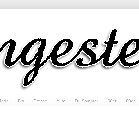
Mode
Bla
Presse
Auto
Dr. Sommer
90er
80er