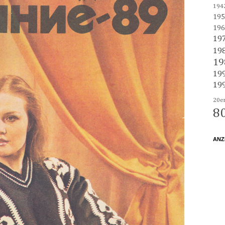
194
195
196
19
19
19
19
19
20e
8
ANZ