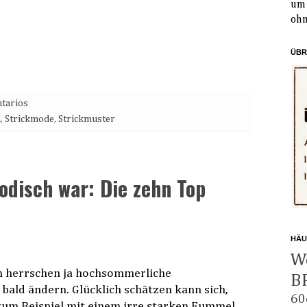
um 
ohn
ÜBR
tarios
d
,
Strickmode
,
Strickmuster
odisch war: Die zehn Top
HÄU
W
och herrschen ja hochsommerliche
B
 bald ändern. Glücklich schätzen kann sich,
60
 zum Beispiel mit einem irre starken Fummel