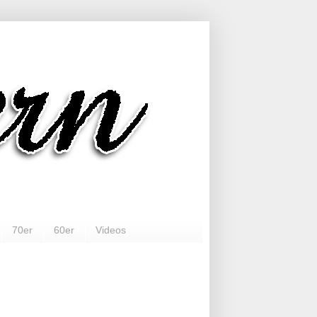
70er
60er
Videos