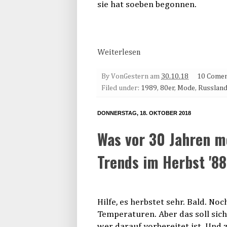
sie hat soeben begonnen.
Weiterlesen
By
VonGestern
am
30.10.18
10 Comen
Filed under:
1989
,
80er
,
Mode
,
Russlan
DONNERSTAG, 18. OKTOBER 2018
Was vor 30 Jahren m
Trends im Herbst '88
Hilfe, es herbstet sehr. Bald. N
Temperaturen. Aber das soll sich
wer darauf vorbereitet ist. Und