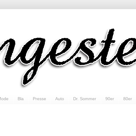
Mode
Bla
Presse
Auto
Dr. Sommer
90er
80er