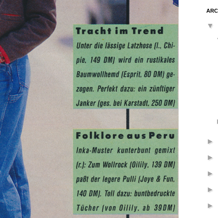
ARC
▼
►
►
►
►
►