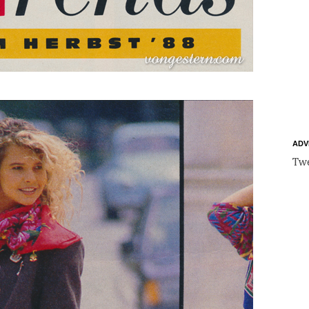
ADV
Twe