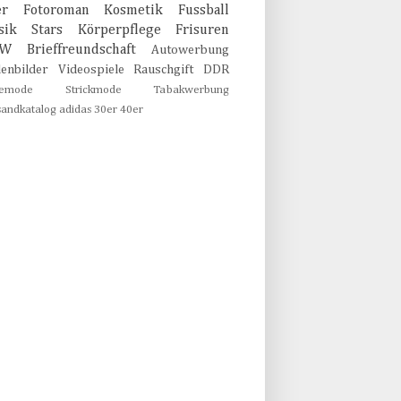
er
Fotoroman
Kosmetik
Fussball
sik
Stars
Körperpflege
Frisuren
MW
Brieffreundschaft
Autowerbung
lenbilder
Videospiele
Rauschgift
DDR
emode
Strickmode
Tabakwerbung
sandkatalog
adidas
30er
40er