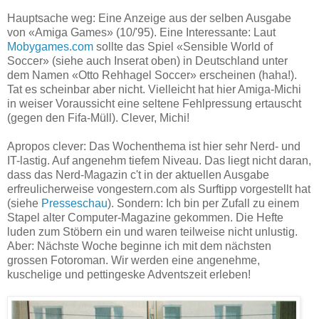
Hauptsache weg: Eine Anzeige aus der selben Ausgabe
von «Amiga Games» (10/'95). Eine Interessante: Laut
Mobygames.com
sollte das Spiel «Sensible World of
Soccer» (siehe auch Inserat oben) in Deutschland unter
dem Namen «Otto Rehhagel Soccer» erscheinen (haha!).
Tat es scheinbar aber nicht. Vielleicht hat hier Amiga-Michi
in weiser Voraussicht eine seltene Fehlpressung ertauscht
(gegen den Fifa-Müll). Clever, Michi!
Apropos clever: Das Wochenthema ist hier sehr Nerd- und
IT-lastig. Auf angenehm tiefem Niveau. Das liegt nicht daran,
dass das Nerd-Magazin c't in der aktuellen Ausgabe
erfreulicherweise vongestern.com als Surftipp vorgestellt hat
(siehe
Presseschau
). Sondern: Ich bin per Zufall zu einem
Stapel alter Computer-Magazine gekommen. Die Hefte
luden zum Stöbern ein und waren teilweise nicht unlustig.
Aber: Nächste Woche beginne ich mit dem nächsten
grossen Fotoroman. Wir werden eine angenehme,
kuschelige und pettingeske Adventszeit erleben!