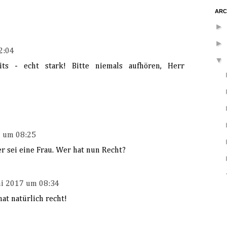
ARC
►
►
2:04
▼
its - echt stark! Bitte niemals aufhören, Herr
7 um 08:25
er sei eine Frau. Wer hat nun Recht?
ni 2017 um 08:34
t natürlich recht!