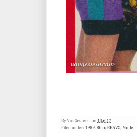
By
VonGestern
am
13.6.17
Filed under:
1989
,
80er
,
BRAVO
,
Mode