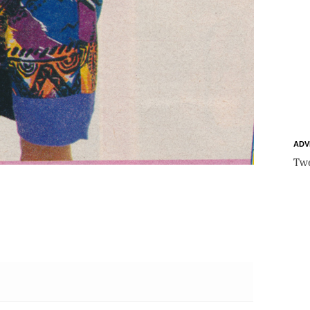
ADV
Twe