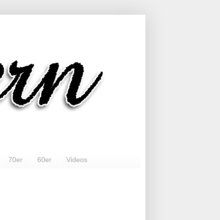
70er
60er
Videos