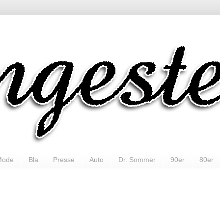
Mode
Bla
Presse
Auto
Dr. Sommer
90er
80er