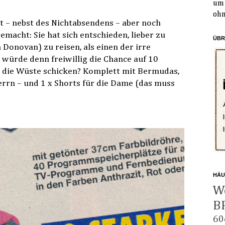
um 
ohn
t – nebst des Nichtabsendens – aber noch
emacht: Sie hat sich entschieden, lieber zu
ÜBR
 Donovan) zu reisen, als einen der irre
würde denn freiwillig die Chance auf 10
n die Wüste schicken? Komplett mit Bermudas,
errn – und 1 x Shorts für die Dame (das muss
HÄU
W
B
60