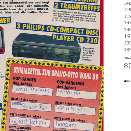
194
195
196
19
19
19
19
19
20e
8
ANZ