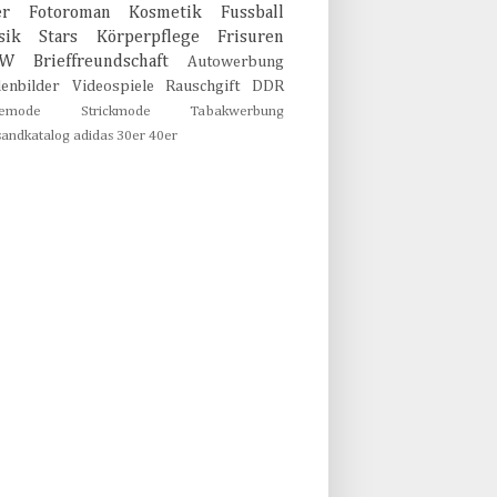
er
Fotoroman
Kosmetik
Fussball
sik
Stars
Körperpflege
Frisuren
MW
Brieffreundschaft
Autowerbung
lenbilder
Videospiele
Rauschgift
DDR
emode
Strickmode
Tabakwerbung
sandkatalog
adidas
30er
40er