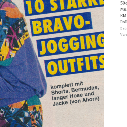
50
Mu
B
Rol
Bad
Ver