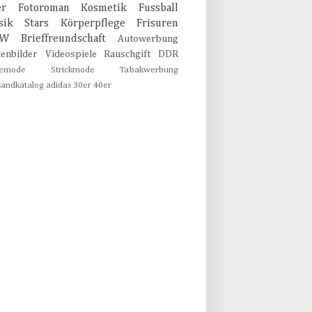
er
Fotoroman
Kosmetik
Fussball
sik
Stars
Körperpflege
Frisuren
MW
Brieffreundschaft
Autowerbung
lenbilder
Videospiele
Rauschgift
DDR
emode
Strickmode
Tabakwerbung
sandkatalog
adidas
30er
40er