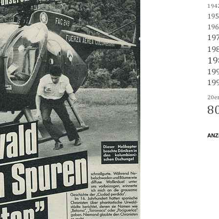
194
195
196
19
19
19
19
19
20e
8
ANZ