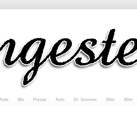
Mode
Bla
Presse
Auto
Dr. Sommer
90er
80er