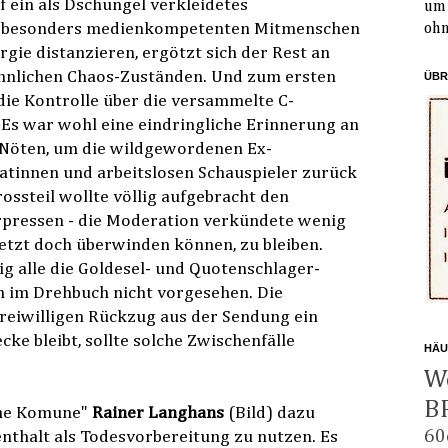
f ein als Dschungel verkleidetes
um 
ie besonders medienkompetenten Mitmenschen
ohn
ie distanzieren, ergötzt sich der Rest an
hnlichen Chaos-Zuständen. Und zum ersten
ÜBR
die Kontrolle über die versammelte C-
 Es war wohl eine eindringliche Erinnerung an
 Nöten, um die wildgewordenen Ex-
tinnen und arbeitslosen Schauspieler zurück
rossteil wollte völlig aufgebracht den
rpressen - die Moderation verkündete wenig
jetzt doch überwinden können, zu bleiben.
g alle die Goldesel- und Quotenschlager-
h im Drehbuch nicht vorgesehen. Die
freiwilligen Rückzug aus der Sendung ein
cke bleibt, sollte solche Zwischenfälle
HÄU
W
B
 the Komune"
Rainer Langhans
(Bild) dazu
60
nthalt als Todesvorbereitung zu nutzen. Es