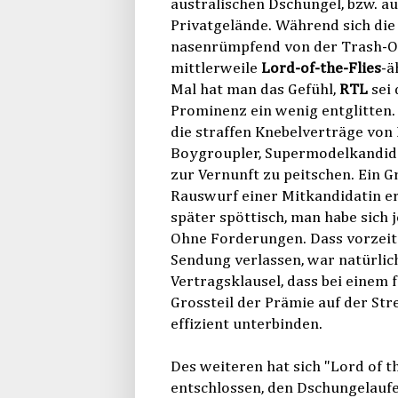
australischen Dschungel, bzw. au
Privatgelände. Während sich d
nasenrümpfend von der Trash-Org
mittlerweile
Lord-of-the-Flies
-ä
Mal hat man das Gefühl,
RTL
sei 
Prominenz ein wenig entglitten.
die straffen Knebelverträge von
Boygroupler, Supermodelkandida
zur Vernunft zu peitschen. Ein G
Rauswurf einer Mitkandidatin e
später spöttisch, man habe sich 
Ohne Forderungen. Dass vorzeiti
Sendung verlassen, war natürlic
Vertragsklausel, dass bei einem 
Grossteil der Prämie auf der Stre
effizient unterbinden.
Des weiteren hat sich "Lord of
entschlossen, den Dschungelaufe