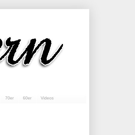
70er
60er
Videos