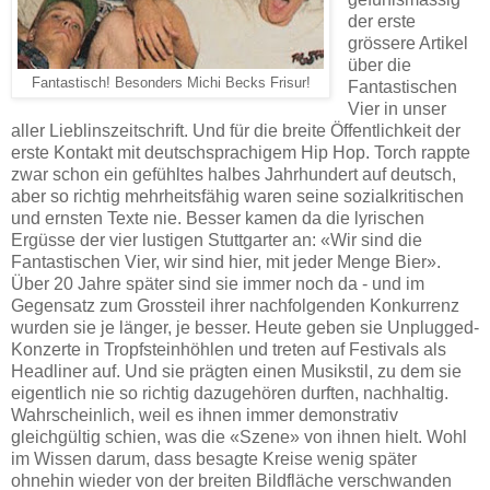
der erste
grössere Artikel
über die
Fantastisch! Besonders Michi Becks Frisur!
Fantastischen
Vier in unser
aller Lieblinszeitschrift. Und für die breite Öffentlichkeit der
erste Kontakt mit deutschsprachigem Hip Hop. Torch rappte
zwar schon ein gefühltes halbes Jahrhundert auf deutsch,
aber so richtig mehrheitsfähig waren seine sozialkritischen
und ernsten Texte nie. Besser kamen da die lyrischen
Ergüsse der vier lustigen Stuttgarter an: «Wir sind die
Fantastischen Vier, wir sind hier, mit jeder Menge Bier».
Über 20 Jahre später sind sie immer noch da - und im
Gegensatz zum Grossteil ihrer nachfolgenden Konkurrenz
wurden sie je länger, je besser. Heute geben sie Unplugged-
Konzerte in Tropfsteinhöhlen und treten auf Festivals als
Headliner auf. Und sie prägten einen Musikstil, zu dem sie
eigentlich nie so richtig dazugehören durften, nachhaltig.
Wahrscheinlich, weil es ihnen immer demonstrativ
gleichgültig schien, was die «Szene» von ihnen hielt. Wohl
im Wissen darum, dass besagte Kreise wenig später
ohnehin wieder von der breiten Bildfläche verschwanden