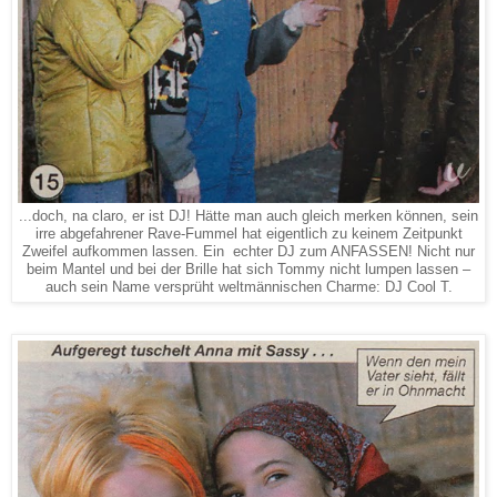
...doch, na claro, er ist DJ! Hätte man auch gleich merken können, sein
irre abgefahrener Rave-Fummel hat eigentlich zu keinem Zeitpunkt
Zweifel aufkommen lassen. Ein echter DJ zum ANFASSEN! Nicht nur
beim Mantel und bei der Brille hat sich Tommy nicht lumpen lassen –
auch sein Name versprüht weltmännischen Charme: DJ Cool T.