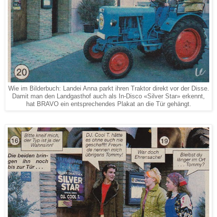
Wie im Bilderbuch: Landei Anna parkt ihren Traktor direkt vor der Disse.
Damit man den Landgasthof auch als In-Disco «Silver Star» erkennt,
hat BRAVO ein entsprechendes Plakat an die Tür gehängt.