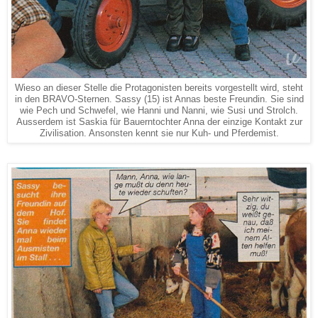
Wieso an dieser Stelle die Protagonisten bereits vorgestellt wird, steht
in den BRAVO-Sternen. Sassy (15) ist Annas beste Freundin. Sie sind
wie Pech und Schwefel, wie Hanni und Nanni, wie Susi und Strolch.
Ausserdem ist Saskia für Bauerntochter Anna der einzige Kontakt zur
Zivilisation. Ansonsten kennt sie nur Kuh- und Pferdemist.