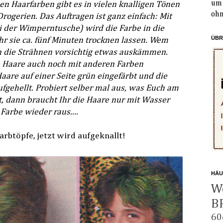
um 
en Haarfarben gibt es in vielen knalligen Tönen
ohn
rogerien. Das Auftragen ist ganz einfach: Mit
i der Wimperntusche) wird die Farbe in die
ÜBR
r sie ca. fünf Minuten trocknen lassen. Wem
ann die Strähnen vorsichtig etwas auskämmen.
 Haare auch noch mit anderen Farben
aare auf einer Seite grün eingefärbt und die
ufgehellt. Probiert selber mal aus, was Euch am
t, dann braucht Ihr die Haare nur mit Wasser
Farbe wieder raus....
arbtöpfe, jetzt wird aufgeknallt!
HÄU
W
B
60