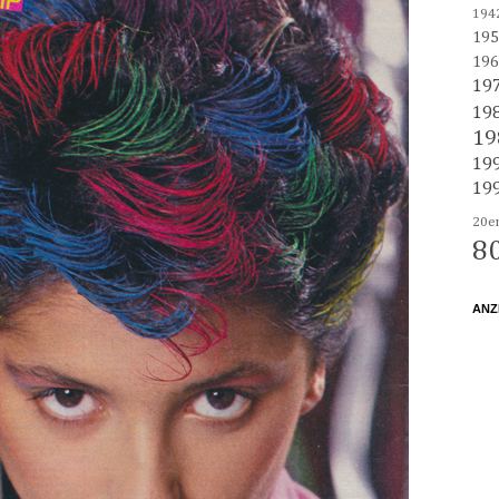
194
195
196
19
19
19
19
19
20e
8
ANZ