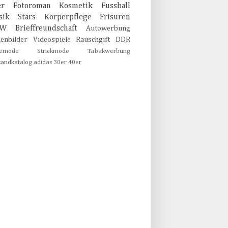
er
Fotoroman
Kosmetik
Fussball
sik
Stars
Körperpflege
Frisuren
MW
Brieffreundschaft
Autowerbung
lenbilder
Videospiele
Rauschgift
DDR
emode
Strickmode
Tabakwerbung
sandkatalog
adidas
30er
40er