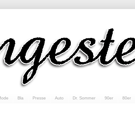
Mode
Bla
Presse
Auto
Dr. Sommer
90er
80er