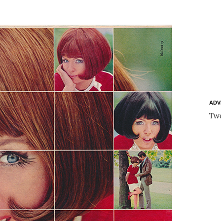
ADV
Twe