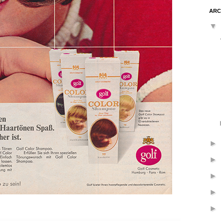
ARC
▼
►
►
►
►
►