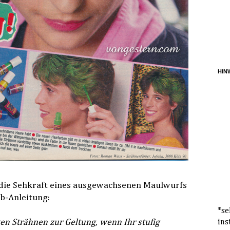
HINW
 die Sehkraft eines ausgewachsenen Maulwurfs
rb-Anleitung:
*se
n Strähnen zur Geltung, wenn Ihr stufig
ins