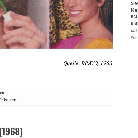
50
Mu
B
Rol
Bad
Ver
Quelle: BRAVO, 1983
rios
Frisuren
(1968)