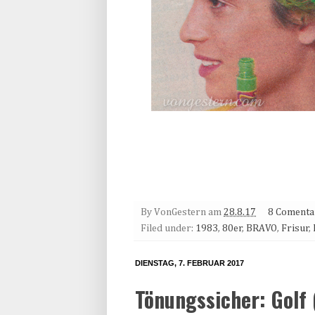
By
VonGestern
am
28.8.17
8 Comenta
Filed under:
1983
,
80er
,
BRAVO
,
Frisur
,
DIENSTAG, 7. FEBRUAR 2017
Tönungssicher: Golf 