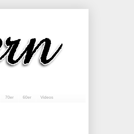
70er
60er
Videos