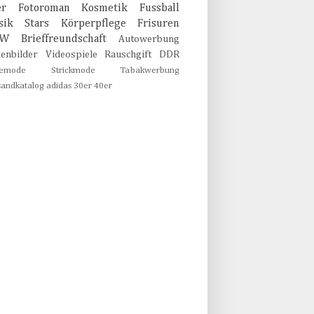
er
Fotoroman
Kosmetik
Fussball
sik
Stars
Körperpflege
Frisuren
MW
Brieffreundschaft
Autowerbung
lenbilder
Videospiele
Rauschgift
DDR
emode
Strickmode
Tabakwerbung
sandkatalog
adidas
30er
40er