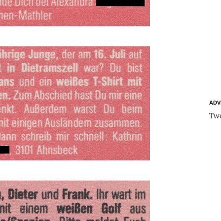
ADV
Twe