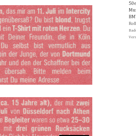
50
Mu
B
Rol
Bad
Ver