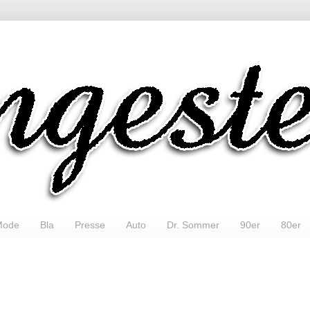
Mode
Bla
Presse
Auto
Dr. Sommer
90er
80er