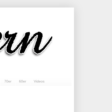
70er
60er
Videos