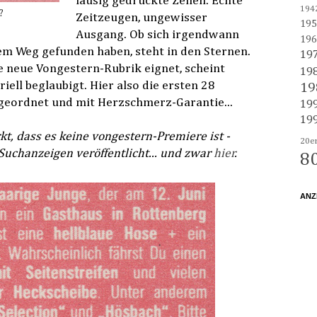
lausig gedruckte Zeilen. Echte
194
?
Zeitzeugen, ungewisser
195
Ausgang. Ob sich irgendwann
196
m Weg gefunden haben, steht in den Sternen.
19
e neue Vongestern-Rubrik eignet, scheint
19
iell beglaubigt. Hier also die ersten 28
19
geordnet und mit Herzschmerz-Garantie...
19
19
t, dass es keine vongestern-Premiere ist -
20e
Suchanzeigen veröffentlicht... und zwar
hier
.
8
ANZ