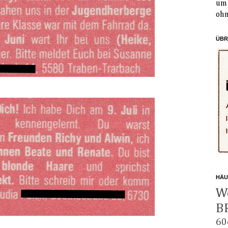
um 
ohn
ÜBR
HÄU
W
B
60