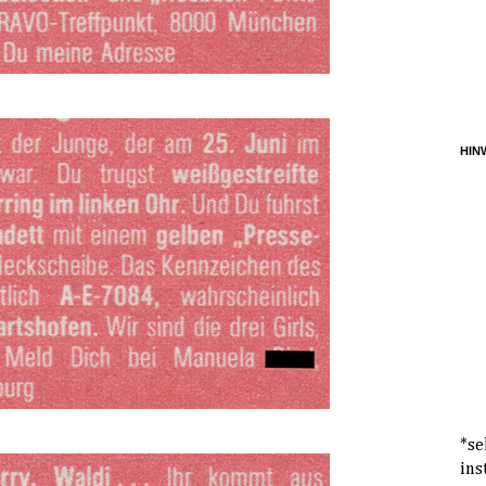
HINW
*se
ins