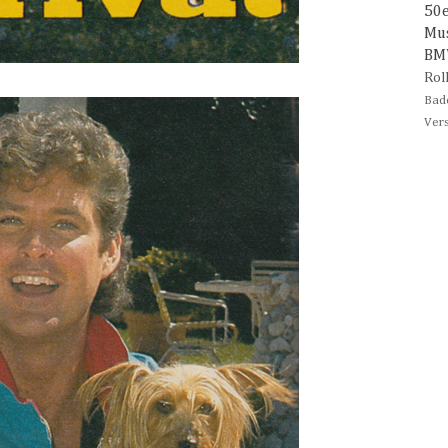
50
Mu
B
Rol
Bad
Ver