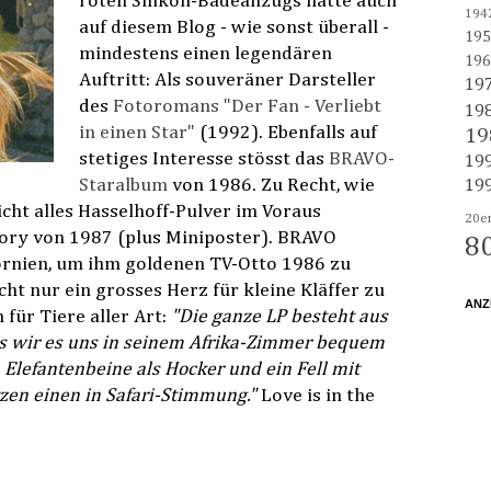
roten Silikon-Badeanzugs hatte auch
194
auf diesem Blog - wie sonst überall -
195
mindestens einen legendären
196
Auftritt: Als souveräner Darsteller
19
des
Fotoromans "Der Fan - Verliebt
19
in einen Star"
(1992). Ebenfalls auf
19
stetiges Interesse stösst das
BRAVO-
19
Staralbum
von 1986. Zu Recht, wie
19
icht alles Hasselhoff-Pulver im Voraus
20e
ory von 1987 (plus Miniposter). BRAVO
8
fornien, um ihm goldenen TV-Otto 1986 zu
cht nur ein grosses Herz für kleine Kläffer zu
ANZ
 für Tiere aller Art:
"Die ganze LP besteht aus
ls wir es uns in seinem Afrika-Zimmer bequem
 Elefantenbeine als Hocker und ein Fell mit
en einen in Safari-Stimmung."
Love is in the