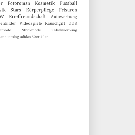
er
Fotoroman
Kosmetik
Fussball
sik
Stars
Körperpflege
Frisuren
MW
Brieffreundschaft
Autowerbung
lenbilder
Videospiele
Rauschgift
DDR
emode
Strickmode
Tabakwerbung
sandkatalog
adidas
30er
40er