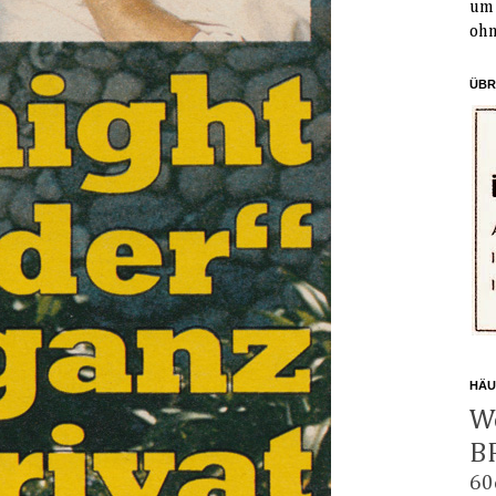
um 
ohn
ÜBR
HÄU
W
B
60