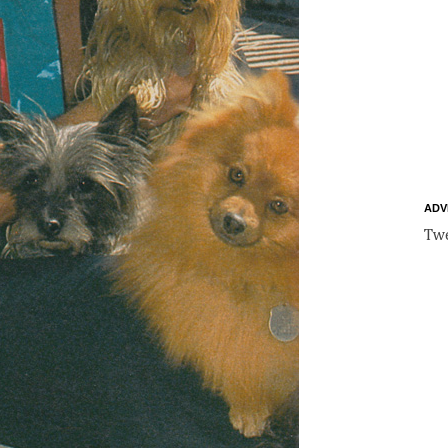
ADV
Twe