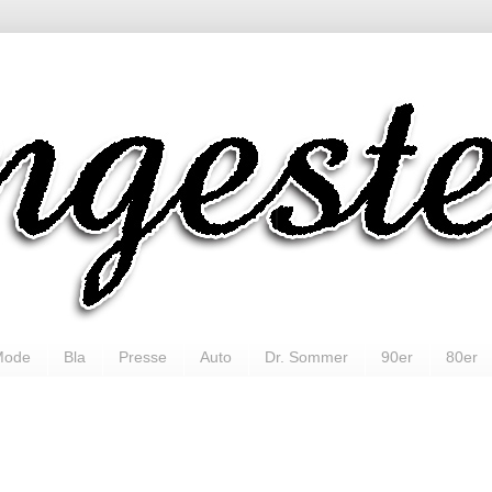
Mode
Bla
Presse
Auto
Dr. Sommer
90er
80er