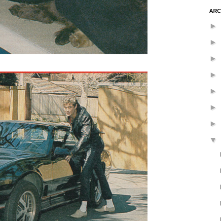
ARC
►
►
►
►
►
►
►
▼