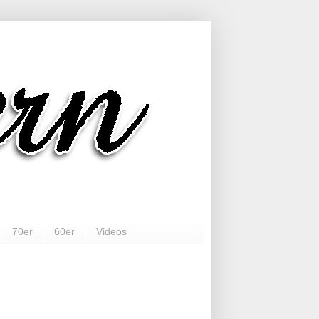
70er
60er
Videos