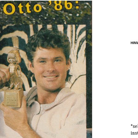
HINW
*se
ins