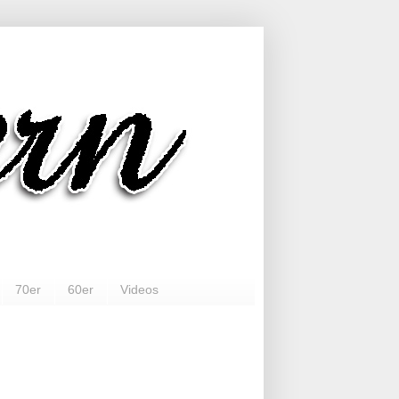
70er
60er
Videos