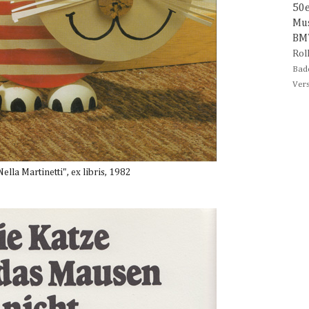
50
Mu
B
Rol
Bad
Ver
ella Martinetti", ex libris, 1982