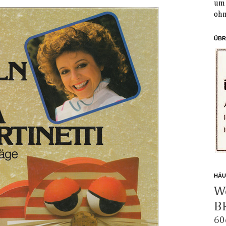
um 
ohn
ÜBR
HÄU
W
B
60