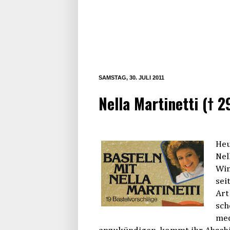
SAMSTAG, 30. JULI 2011
Nella Martinetti († 29
Heu
Nel
Win
sei
Art
sch
med