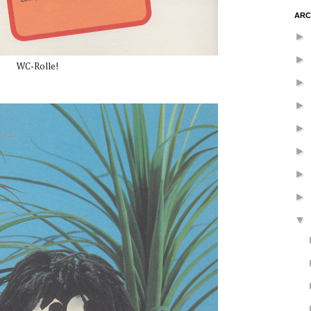
ARC
►
►
WC-Rolle!
►
►
►
►
►
►
▼