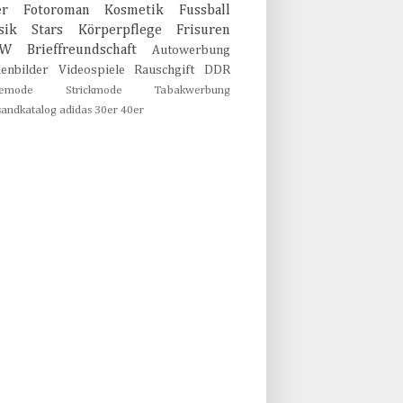
er
Fotoroman
Kosmetik
Fussball
sik
Stars
Körperpflege
Frisuren
MW
Brieffreundschaft
Autowerbung
lenbilder
Videospiele
Rauschgift
DDR
emode
Strickmode
Tabakwerbung
sandkatalog
adidas
30er
40er