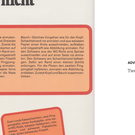
ADV
Twe