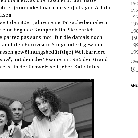
ed doch etwas überraschend. Man hatte
194
 ihrer (zumindest nach aussen) ulkigen Art die
195
ksen.
196
 seit den 80er Jahren eine Tatsache beinahe in
19
 eine begabte Komponistin. Sie schrieb
19
e partez pas sans moi" für die damals noch
19
 damit den Eurovision Songcontest gewann
19
assen gewöhnungsbedürftige) Weltkarriere
19
usica", mit dem die Tessinerin 1986 den Grand
20e
esst in der Schweiz seit jeher Kultstatus.
8
ANZ