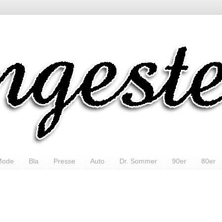
Mode
Bla
Presse
Auto
Dr. Sommer
90er
80er