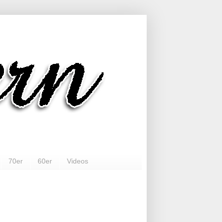
70er
60er
Videos