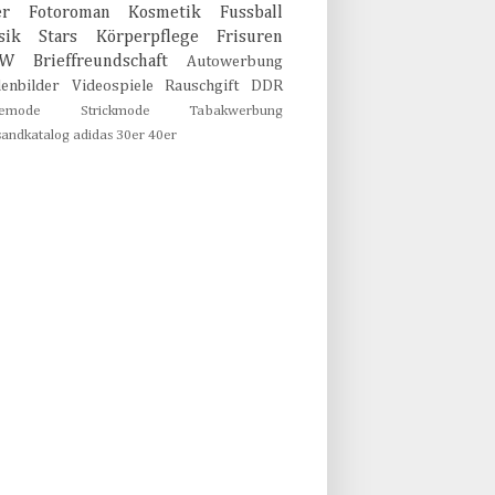
er
Fotoroman
Kosmetik
Fussball
sik
Stars
Körperpflege
Frisuren
MW
Brieffreundschaft
Autowerbung
lenbilder
Videospiele
Rauschgift
DDR
emode
Strickmode
Tabakwerbung
sandkatalog
adidas
30er
40er