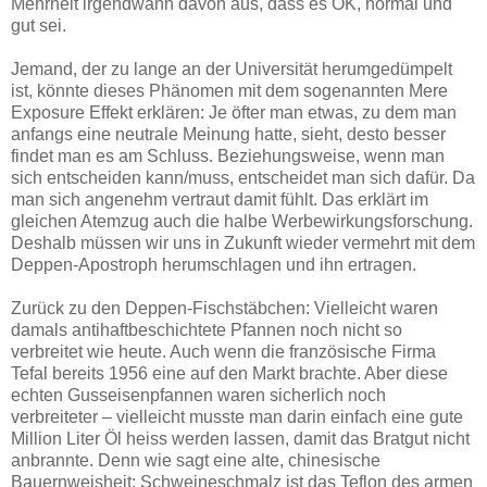
Mehrheit irgendwann davon aus, dass es OK, normal und
gut sei.
Jemand, der zu lange an der Universität herumgedümpelt
ist, könnte dieses Phänomen mit dem sogenannten Mere
Exposure Effekt erklären: Je öfter man etwas, zu dem man
anfangs eine neutrale Meinung hatte, sieht, desto besser
findet man es am Schluss. Beziehungsweise, wenn man
sich entscheiden kann/muss, entscheidet man sich dafür. Da
man sich angenehm vertraut damit fühlt. Das erklärt im
gleichen Atemzug auch die halbe Werbewirkungsforschung.
Deshalb müssen wir uns in Zukunft wieder vermehrt mit dem
Deppen-Apostroph herumschlagen und ihn ertragen.
Zurück zu den Deppen-Fischstäbchen: Vielleicht waren
damals antihaftbeschichtete Pfannen noch nicht so
verbreitet wie heute. Auch wenn die französische Firma
Tefal bereits 1956 eine auf den Markt brachte. Aber diese
echten Gusseisenpfannen waren sicherlich noch
verbreiteter – vielleicht musste man darin einfach eine gute
Million Liter Öl heiss werden lassen, damit das Bratgut nicht
anbrannte. Denn wie sagt eine alte, chinesische
Bauernweisheit: Schweineschmalz ist das Teflon des armen