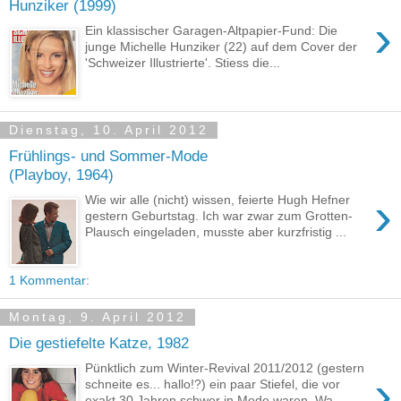
Hunziker (1999)
›
Ein klassischer Garagen-Altpapier-Fund: Die
junge Michelle Hunziker (22) auf dem Cover der
'Schweizer Illustrierte'. Stiess die...
Dienstag, 10. April 2012
Frühlings- und Sommer-Mode
(Playboy, 1964)
›
Wie wir alle (nicht) wissen, feierte Hugh Hefner
gestern Geburtstag. Ich war zwar zum Grotten-
Plausch eingeladen, musste aber kurzfristig ...
1 Kommentar:
Montag, 9. April 2012
Die gestiefelte Katze, 1982
Pünktlich zum Winter-Revival 2011/2012 (gestern
›
schneite es... hallo!?) ein paar Stiefel, die vor
exakt 30 Jahren schwer in Mode waren. Wa...